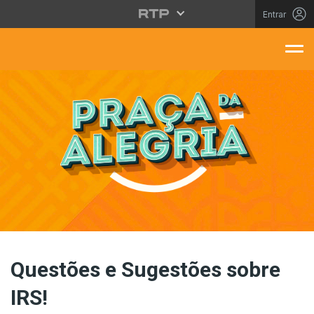
Saltar para o conteúdo principal
Entrar
aça Da Alegria
Questões e Sugestões sobre
IRS!