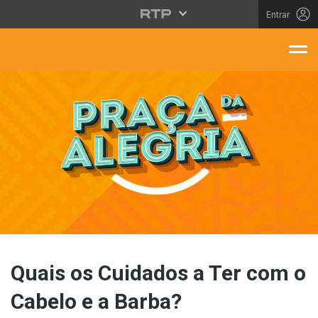
Saltar para o conteúdo principal
Entrar
aça Da Alegria
Quais os Cuidados a Ter com o
Cabelo e a Barba?