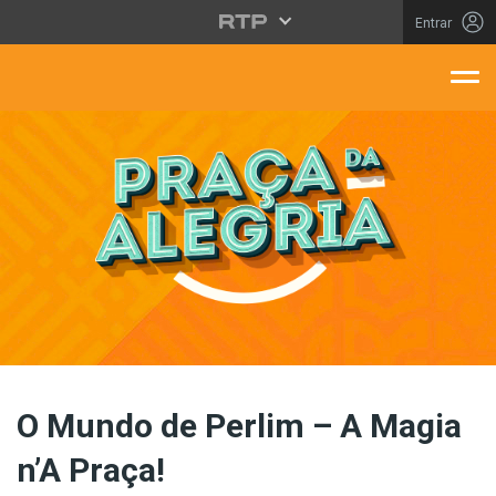
Saltar para o conteúdo principal
Entrar
aça Da Alegria
O Mundo de Perlim – A Magia
n’A Praça!