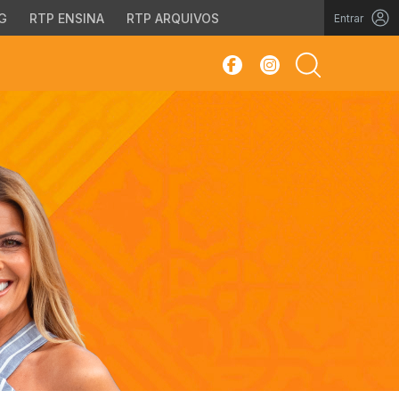
G
RTP ENSINA
RTP ARQUIVOS
Entrar
sar