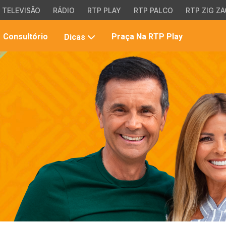
TELEVISÃO
RÁDIO
RTP PLAY
RTP PALCO
RTP ZIG ZA
Pesqui
Consultório
Praça Na RTP Play
Dicas
no
site