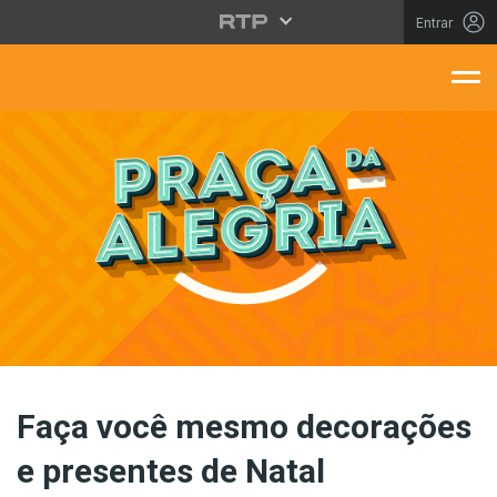
Saltar para o conteúdo principal
Entrar
aça Da Alegria
Faça você mesmo decorações
e presentes de Natal