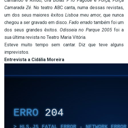
Cantando e Rindo
,
Ora Bolas P´ró Pagode
e
Força, Força
Camarada Zé
. No teatro ABC canta, numa dessas revistas,
um dos seus maiores êxitos
Lisboa meu amor
, que nunca
chegou a ser gravado em disco.
Fado errado
também foi um
dos seus grandes êxitos.
Odisseia no Parque 2005
foi a
sua última revista no Teatro Maria Vitória.
Esteve muito tempo sem cantar. Diz que teve alguns
imprevistos.
Entrevista a Cidália Moreira