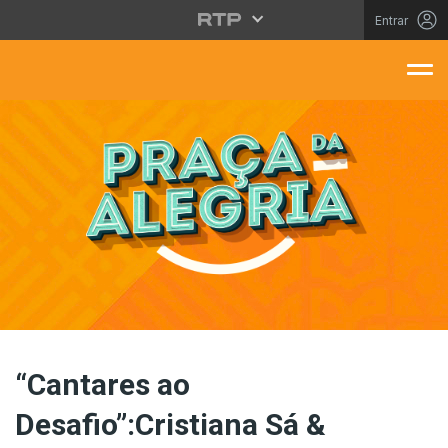
Saltar para o conteúdo principal
Entrar
aça Da Alegria
“Cantares ao
Desafio”:Cristiana Sá &