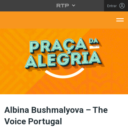
Saltar para o conteúdo principal
Entrar
aça Da Alegria
Albina Bushmalyova – The
Voice Portugal