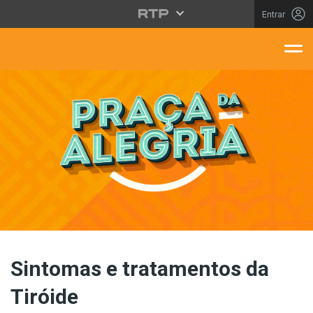
Saltar para o conteúdo principal
Entrar
aça Da Alegria
Sintomas e tratamentos da
Tiróide