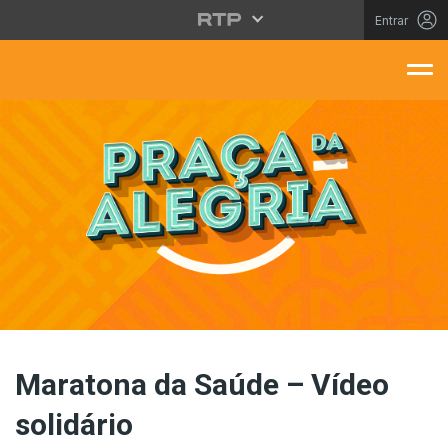
Saltar para o conteúdo principal
Entrar
aça Da Alegria
Maratona da Saúde – Vídeo
solidário