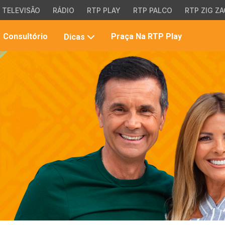
TELEVISÃO
RÁDIO
RTP PLAY
RTP PALCO
RTP ZIG ZA
Pesqui
Consultório
Praça Na RTP Play
Dicas
no
site