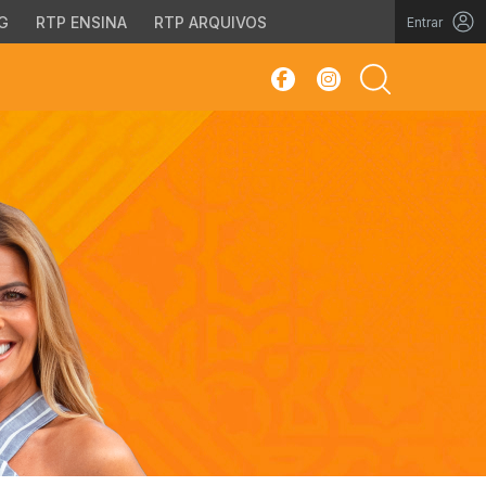
G
RTP ENSINA
RTP ARQUIVOS
Entrar
sar