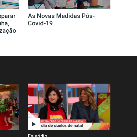
eparar
As Novas Medidas Pós-
nha,
Covid-19
ização
Episódio