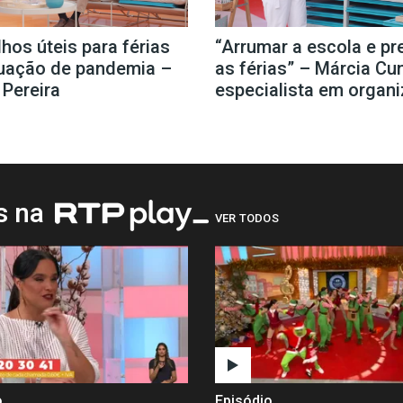
hos úteis para férias
“Arrumar a escola e pr
uação de pandemia –
as férias” – Márcia Cu
 Pereira
especialista em organ
os na
VER TODOS
o
Episódio