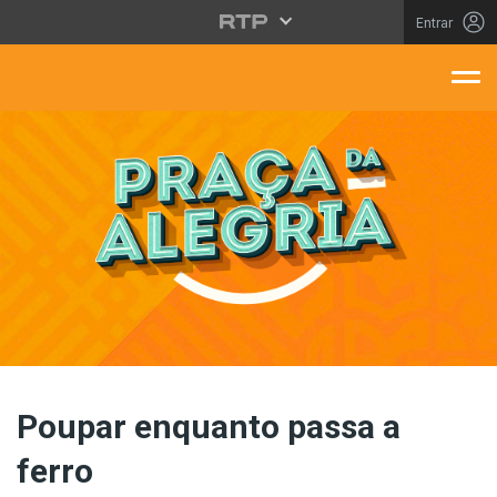
Saltar para o conteúdo principal
Entrar
aça Da Alegria
Poupar enquanto passa a
ferro