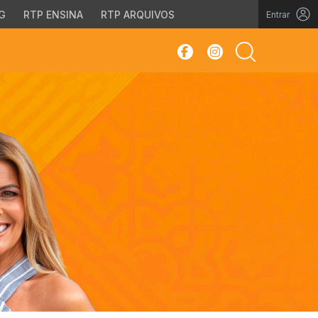
G
RTP ENSINA
RTP ARQUIVOS
Entrar
sar