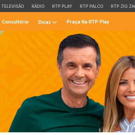
TELEVISÃO
RÁDIO
RTP PLAY
RTP PALCO
RTP ZIG ZA
Pesqui
Consultório
Praça Na RTP Play
Dicas
no
site