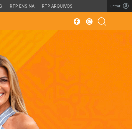
G
RTP ENSINA
RTP ARQUIVOS
Entrar
sar