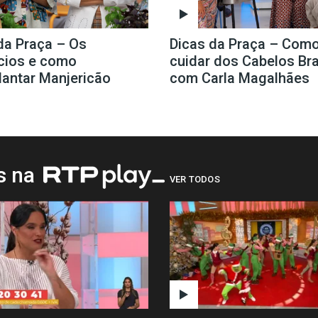
da Praça – Os
Dicas da Praça – Com
cios e como
cuidar dos Cabelos Br
lantar Manjericão
com Carla Magalhães
os na
VER TODOS