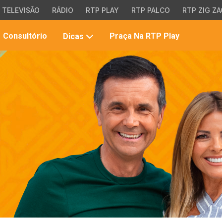
TELEVISÃO
RÁDIO
RTP PLAY
RTP PALCO
RTP ZIG ZA
Pesqui
Consultório
Praça Na RTP Play
Dicas
no
site