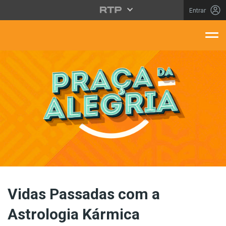
Saltar para o conteúdo principal
Entrar
aça Da Alegria
Vidas Passadas com a
Astrologia Kármica