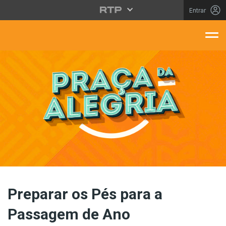
Saltar para o conteúdo principal
Entrar
aça Da Alegria
Preparar os Pés para a
Passagem de Ano