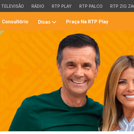
TELEVISÃO
RÁDIO
RTP PLAY
RTP PALCO
RTP ZIG ZA
Pesqui
Consultório
Praça Na RTP Play
Dicas
no
site