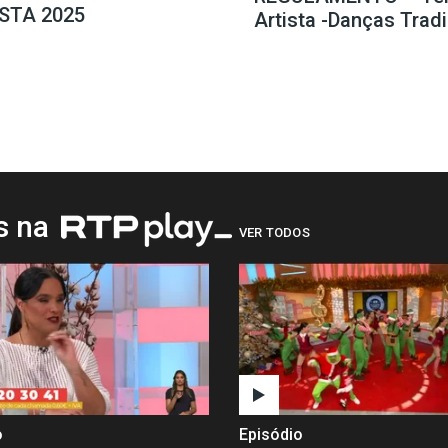
STA 2025
Artista -Danças Trad
os na
VER TODOS
o
Episódio