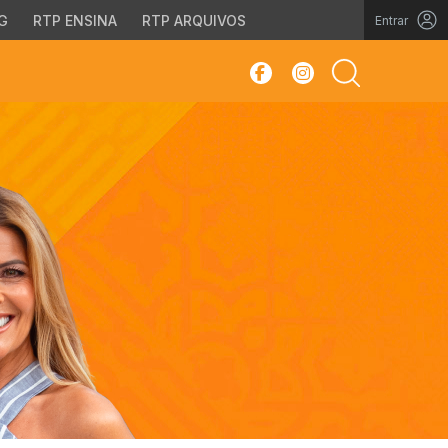
G
RTP ENSINA
RTP ARQUIVOS
Entrar
sar