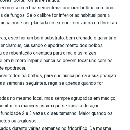
ores, porte, formas e feitios.
correr a uma boa sementeira, procurar bolbos com bom
de fungos. Se o calibre for inferior ao habitual para a
aioria pode ser plantada no exterior, em vasos ou floreiras
ras, escolher um bom substrato, bem drenado e garantir o
a encharque, causando o apodrecimento dos bolbos.
de rebentação orientada para cima e as raízes
re em número ímpar e nunca se devem tocar uns com os
de apodrecer.
car todos os bolbos, para que nunca perca a sua posição.
Nas semanas seguintes, rega-se apenas quando for
tadas no mesmo local, mas sempre agrupadas em maciço,
onitos os maciços assim que se inicia a floração.
ofundidade 2 a 3 vezes o seu tamanho. Maior quando os
ctos ou argilosos.
ocados durante várias semanas no frigorífico. Da mesma