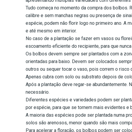
apresentando múltiplas variedades com diferentes c
Tudo começa no momento da compra dos bolbos. Re
calibre e sem manchas negras ou presença de sinais 
espécie, podem não florir logo no primeiro ano. A m
e até mesmo em interior.
No caso de a plantação se fazer em vasos ou florei
escoamento eficiente do recipiente, para que nunc
Os bolbos devem sempre ser plantados com a zona 
orientadas para baixo. Devem ser colocados semp
outros ou sequer tocar o vaso, pois correm o risco 
Apenas cubra com solo ou substrato depois de colo
Após a plantação deve regar-se abundantemente. 
necessário.
Diferentes espécies e variedades podem ser plan
por espécie, para que se tornem mais evidentes e b
A maioria das espécies pode ser plantada numa pr
solos são arenosos, menor quando são mais compa
Para acelerar a floração, os bolbos podem ser col