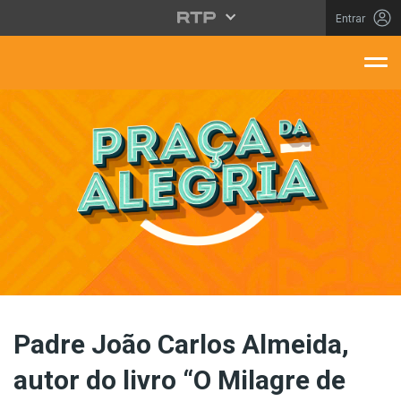
Saltar para o conteúdo principal
Entrar
aça Da Alegria
Padre João Carlos Almeida,
autor do livro “O Milagre de