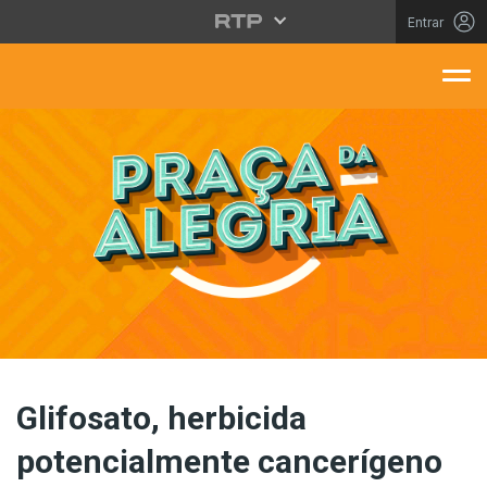
Saltar para o conteúdo principal
Entrar
aça Da Alegria
Glifosato, herbicida
potencialmente cancerígeno