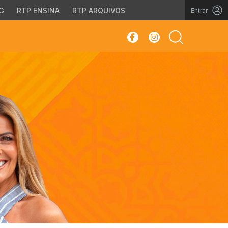
G
RTP ENSINA
RTP ARQUIVOS
Entrar
sar