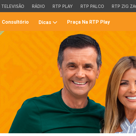
TELEVISÃO
RÁDIO
RTP PLAY
RTP PALCO
RTP ZIG ZA
Pesqui
Consultório
Praça Na RTP Play
Dicas
no
site