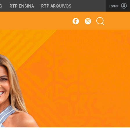
G
RTP ENSINA
RTP ARQUIVOS
Entrar
sar