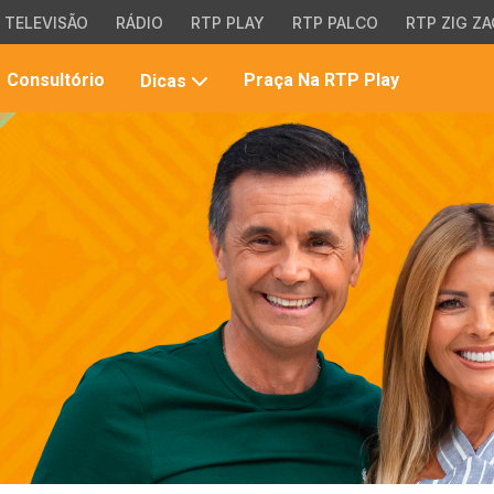
TELEVISÃO
RÁDIO
RTP PLAY
RTP PALCO
RTP ZIG ZA
Pesqui
Consultório
Praça Na RTP Play
Dicas
no
site