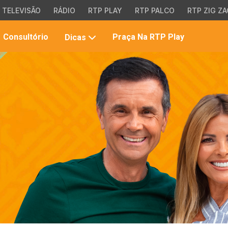
TELEVISÃO
RÁDIO
RTP PLAY
RTP PALCO
RTP ZIG ZA
Pesqui
Consultório
Praça Na RTP Play
Dicas
no
site