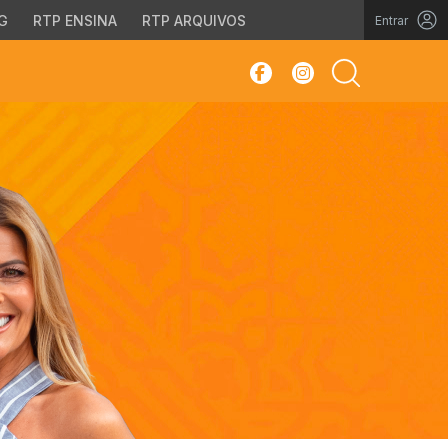
G
RTP ENSINA
RTP ARQUIVOS
Entrar
sar