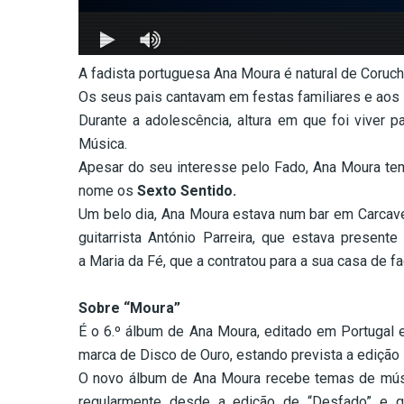
A fadista portuguesa Ana Moura é natural de Coru
Os seus pais cantavam em festas familiares e aos 
Durante a adolescência, altura em que foi viver
Música.
Apesar do seu interesse pelo Fado, Ana Moura te
nome os
Sexto Sentido.
Um belo dia, Ana Moura estava num bar em Carcave
guitarrista António Parreira, que estava present
a Maria da Fé, que a contratou para a sua casa de f
Sobre “Moura”
É o 6.º álbum de Ana Moura, editado em Portugal
marca de Disco de Ouro, estando prevista a edição i
O novo álbum de Ana Moura recebe temas de músi
regularmente desde a edição de “Desfado” e 