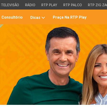
TELEVISÃO
RÁDIO
RTP PLAY
RTP PALCO
RTP ZIG ZA
Pesqui
Consultório
Praça Na RTP Play
Dicas
no
site