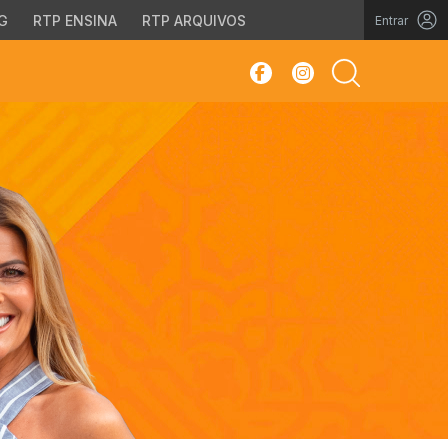
G
RTP ENSINA
RTP ARQUIVOS
Entrar
sar