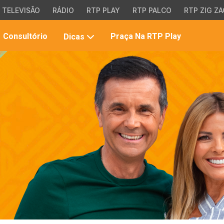
TELEVISÃO
RÁDIO
RTP PLAY
RTP PALCO
RTP ZIG ZA
Pesqui
Consultório
Praça Na RTP Play
Dicas
no
site