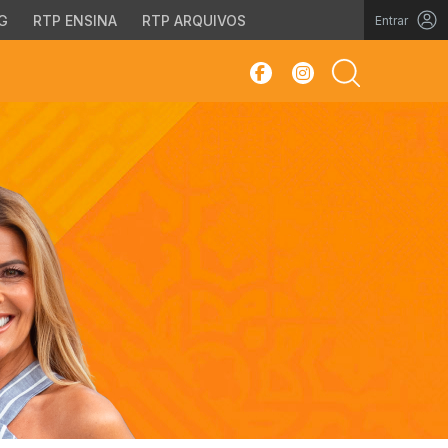
G
RTP ENSINA
RTP ARQUIVOS
Entrar
sar