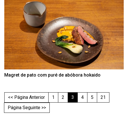
Magret de pato com puré de abóbora hokaido
<< Página Anterior
1
2
3
4
5
21
Página Seguinte >>