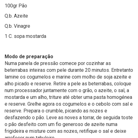
100gr Pão
Q.b. Azeite
Q.b. Vinagre
1 C. sopa mostarda
Modo de preparação
Numa panela de pressão comece por cozinhar as
beterrabas inteiras com pele durante 20 minutos. Entretanto
lamine os cogumelos e marine com molho de soja azeite e
alho picado e reserve. Retire a pele as beterrabas, coloque
num processador juntamente com o grão, o azeite, o sal, a
mostarda e um alho, triture até obter uma pasta homogénea
e reserve. Grelhe agora os cogumelos e o cebolo com sal e
reserve. Prepara o crumble, picando as nozes e
desfazendo o pão. Leve as noves a torrar, de seguida toste
o pão desfeito com um fio generoso de azeite numa
frigideira e misture com as nozes, retifique o sal e deixe
arrefecer num tabuleiro.