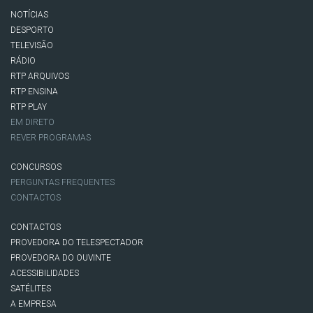
NOTÍCIAS
DESPORTO
TELEVISÃO
RÁDIO
RTP ARQUIVOS
RTP ENSINA
RTP PLAY
EM DIRETO
REVER PROGRAMAS
CONCURSOS
PERGUNTAS FREQUENTES
CONTACTOS
CONTACTOS
PROVEDORA DO TELESPECTADOR
PROVEDORA DO OUVINTE
ACESSIBILIDADES
SATÉLITES
A EMPRESA