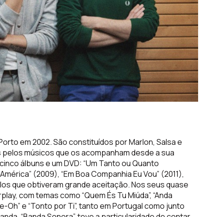
orto em 2002. São constituídos por Marlon, Salsa e
 pelos músicos que os acompanham desde a sua
 cinco álbuns e um DVD: “Um Tanto ou Quanto
o América” (2009), “Em Boa Companhia Eu Vou” (2011),
ítulos que obtiveram grande aceitação. Nos seus quase
rplay
, com temas como “Quem És Tu Miúda”, “Anda
e
-Oh” e “Tonto por Ti”, tanto em Portugal como junto
anda, “Banda Sonora”, teve a particularidade de contar