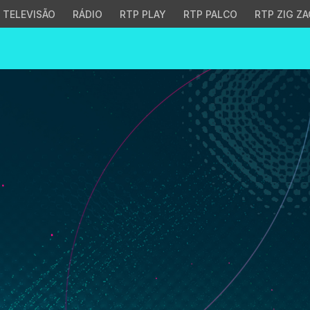
TELEVISÃO
RÁDIO
RTP PLAY
RTP PALCO
RTP ZIG ZA