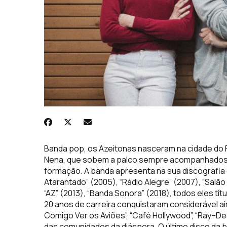
Banda pop, os Azeitonas nasceram na cidade do P
Nena, que sobem a palco sempre acompanhados
formação. A banda apresenta na sua discografia
Atarantado” (2005), “Rádio Alegre” (2007), “Salã
“AZ” (2013), “Banda Sonora” (2018), todos eles t
20 anos de carreira conquistaram considerável
ai
Comigo Ver os Aviões”, “Café Hollywood”, “
Ray
–
De
das comunidades da diáspora. O último disco da b