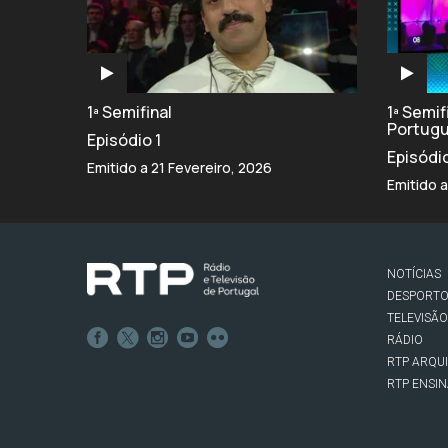
1ª Semifinal
1ª Semi
Portug
Episódio 1
Episódi
Emitido a 21 Fevereiro, 2026
Emitido a
NOTÍCIAS
DESPORT
TELEVISÃO
RÁDIO
RTP ARQU
RTP ENSI