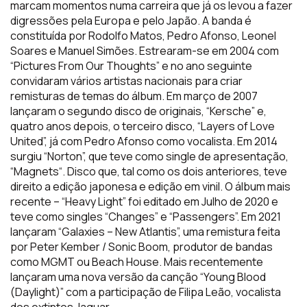
marcam momentos numa carreira que já os levou a fazer
digressões pela Europa e pelo Japão. A banda é
constituída por Rodolfo Matos, Pedro Afonso, Leonel
Soares e Manuel Simões. Estrearam-se em 2004 com
“Pictures From Our Thoughts” e no ano seguinte
convidaram vários artistas nacionais para criar
remisturas de temas do álbum. Em março de 2007
lançaram o segundo disco de originais, “Kersche” e,
quatro anos depois, o terceiro disco, “Layers of Love
United”, já com Pedro Afonso como vocalista. Em 2014
surgiu “Norton”, que teve como single de apresentação,
“Magnets“. Disco que, tal como os dois anteriores, teve
direito a edição japonesa e edição em vinil. O álbum mais
recente – “Heavy Light” foi editado em Julho de 2020 e
teve como singles “Changes” e “Passengers”. Em 2021
lançaram “Galaxies – New Atlantis”, uma remistura feita
por Peter Kember / Sonic Boom, produtor de bandas
como MGMT ou Beach House. Mais recentemente
lançaram uma nova versão da canção “Young Blood
(Daylight)” com a participação de Filipa Leão, vocalista
dos extintos Jaguar.