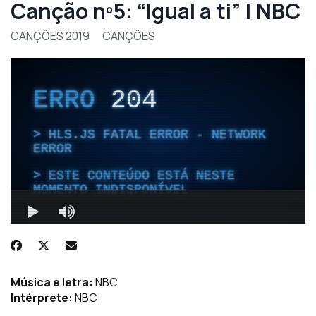
Canção nº5: “Igual a ti” | NBC
CANÇÕES 2019
CANÇÕES
Música e letra:
NBC
Intérprete:
NBC