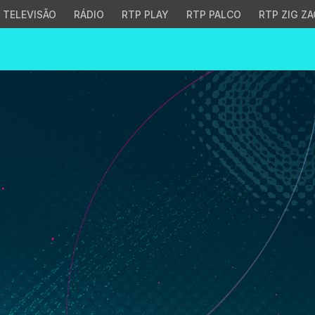
TELEVISÃO
RÁDIO
RTP PLAY
RTP PALCO
RTP ZIG ZA