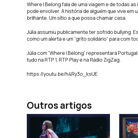
Where I Belong fala de uma viagem e de todas as 
pode envolver. A história de alguém que vive em u
brilhante. Um sítio a que possa chamar casa.
Júlia assumiu publicamente ter sofrido bullying. 
como um alerta e um “grito solidário” para com 
Júlia com “Where I Belong” representará Portuga
tudo na RTP 1, RTP Play e na Rádio ZigZag.
https://youtu.be/h4Ry3o_ksUE
Outros artigos