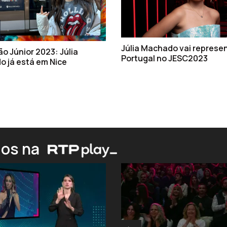
Júlia Machado vai represe
ão Júnior 2023: Júlia
Portugal no JESC2023
 já está em Nice
ios na