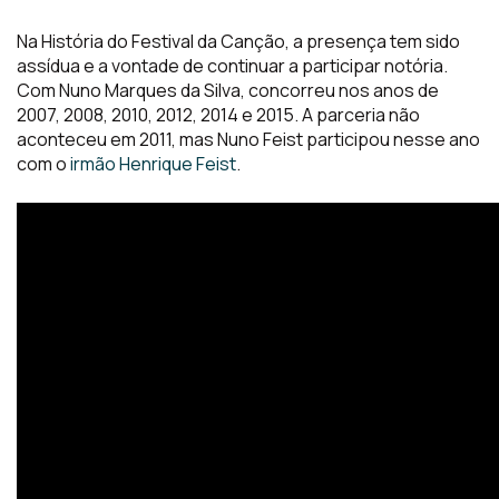
Na História do Festival da Canção, a presença tem sido
assídua e a vontade de continuar a participar notória.
Com Nuno Marques da Silva, concorreu nos anos de
2007, 2008, 2010, 2012, 2014 e 2015. A parceria não
aconteceu em 2011, mas Nuno Feist participou nesse ano
com o
irmão Henrique Feist
.