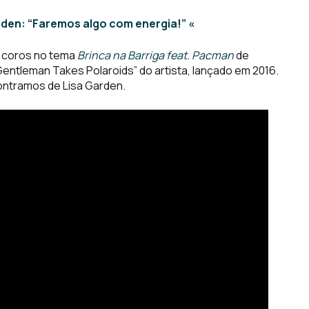
rden: “Faremos algo com energia!” «
ez coros no tema
Brinca na Barriga feat. Pacman
de
entleman Takes Polaroids” do artista, lançado em 2016.
ontramos de Lisa Garden.