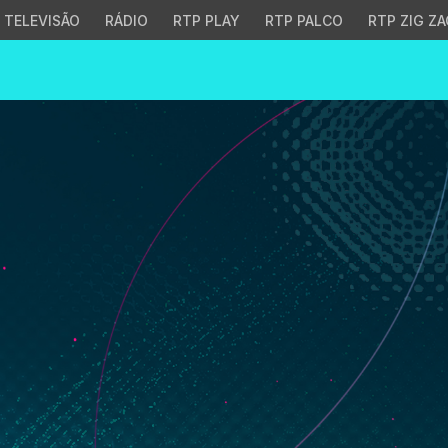
TELEVISÃO
RÁDIO
RTP PLAY
RTP PALCO
RTP ZIG ZA