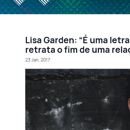
Lisa Garden: “É uma letr
retrata o fim de uma rela
23 Jan, 2017