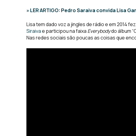
» LER ARTIGO: Pedro Saraiva convida Lisa Ga
Lisa tem dado voz a jingles de rádio e em 2014 f
Siraiva
e participou na faixa
Everybody
do álbum “G
Nas redes sociais são poucas as coisas que enc