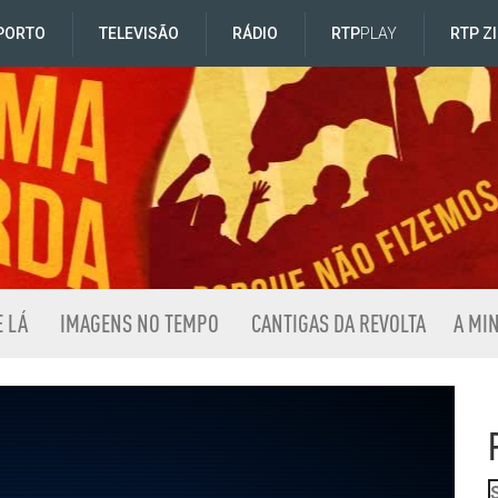
PORTO
TELEVISÃO
RÁDIO
RTP
PLAY
RTP Z
E LÁ
IMAGENS NO TEMPO
CANTIGAS DA REVOLTA
A MI