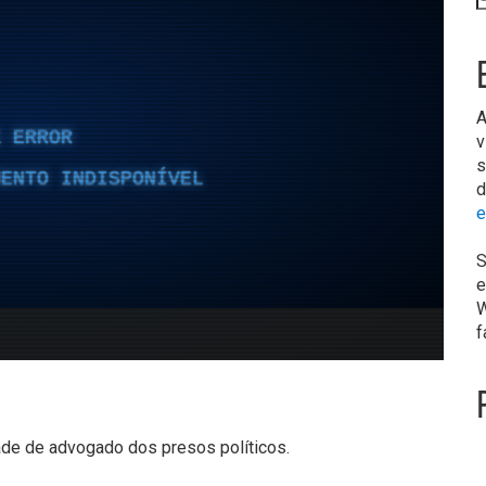
A
v
s
d
e
S
e
W
f
de de advogado dos presos políticos.