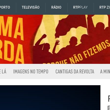
PORTO
TELEVISÃO
RÁDIO
RTP
PLAY
RTP Z
E LÁ
IMAGENS NO TEMPO
CANTIGAS DA REVOLTA
A MI