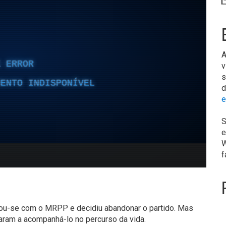
A
v
s
d
e
S
e
W
f
ou-se com o MRPP e decidiu abandonar o partido. Mas
aram a acompanhá-lo no percurso da vida.