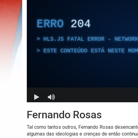
Fernando Rosas
Tal como tantos outros, Fernando Rosas desencant
algumas das ideologias e crenças de então continu