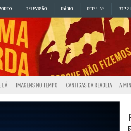
PORTO
TELEVISÃO
RÁDIO
RTP
PLAY
RTP Z
E LÁ
IMAGENS NO TEMPO
CANTIGAS DA REVOLTA
A MI