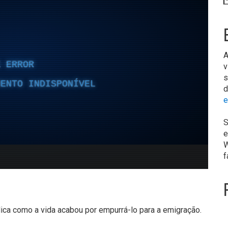
A
v
s
d
e
S
e
W
f
ca como a vida acabou por empurrá-lo para a emigração.