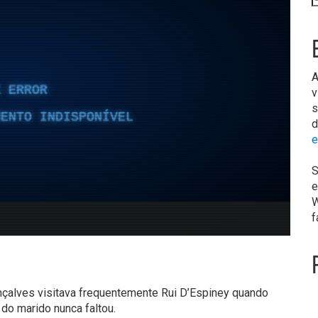
A
v
s
d
e
S
e
W
f
nçalves visitava frequentemente Rui D’Espiney quando
 do marido nunca faltou.