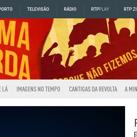
PORTO
TELEVISÃO
RÁDIO
RTP
PLAY
RTP Z
E LÁ
IMAGENS NO TEMPO
CANTIGAS DA REVOLTA
A MI