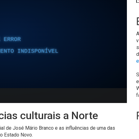
A
v
s
d
e
S
e
W
f
cias culturais a Norte
cial de José Mário Branco e as influências de uma das
ao Estado Novo.