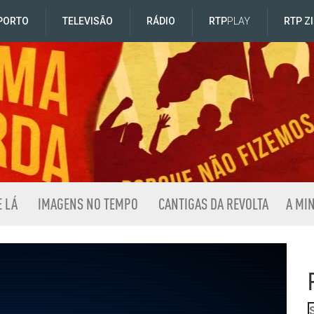
PORTO
TELEVISÃO
RÁDIO
RTP
PLAY
RTP Z
E LÁ
IMAGENS NO TEMPO
CANTIGAS DA REVOLTA
A MI