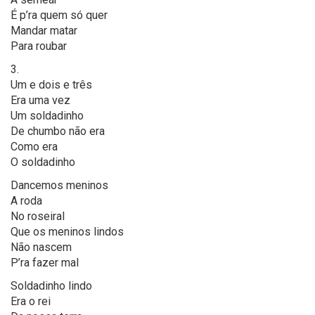
É p’ra quem só quer
Mandar matar
Para roubar
3.
Um e dois e três
Era uma vez
Um soldadinho
De chumbo não era
Como era
O soldadinho
Dancemos meninos
A roda
No roseiral
Que os meninos lindos
Não nascem
P’ra fazer mal
Soldadinho lindo
Era o rei