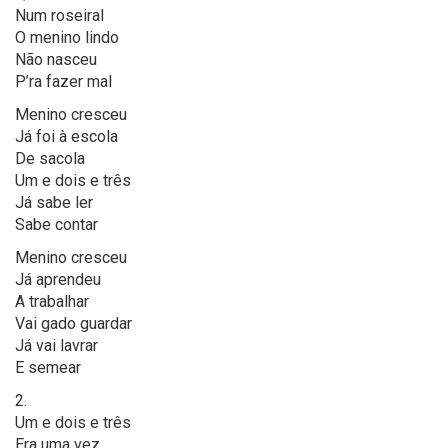
Num roseiral
O menino lindo
Não nasceu
P’ra fazer mal
Menino cresceu
Já foi à escola
De sacola
Um e dois e três
Já sabe ler
Sabe contar
Menino cresceu
Já aprendeu
A trabalhar
Vai gado guardar
Já vai lavrar
E semear
2.
Um e dois e três
Era uma vez