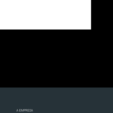
A EMPRESA