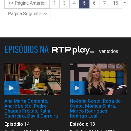
…
<< Página Anterior
1
3
4
5
6
7
15
Página Seguinte >>
EPISÓDIOS NA
ver todos
Ana Marta Contente,
Noémia Costa, Rosa do
André Leitão, Pedro
Canto, Mónica Sintra,
Chagas Freitas, Katia
Marco Rodrigues,
Guerreiro, David Carreira
Rodrigo Leal
Episódio 14
Episódio 13