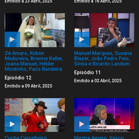
Emitido a 23 Abril, 2025
Emitido a 16 Abril, 2025
Zé Amaro, Rúben
Manuel Marques, Susana
Madureira, Brienne Keller,
Blazer, João Pedro Pais,
Joana Manuel, Hélder
Sónia e Ricardo Landum
Moutinho, Paco Bandeira
Episódio 11
Episódio 12
Emitido a 02 Abril, 2025
Emitido a 09 Abril, 2025
Cucha Carvalheiro,
Mestre Amaro, Vasco