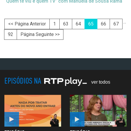
“Quem te viu e quem TV” com Manuela de Sousa Rama
…
<< Página Anterior
1
63
64
65
66
67
92
Página Seguinte >>
EPISÓDIOS NA
ver todos