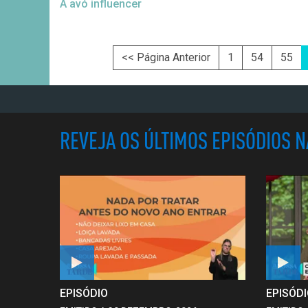
A avó influencer
<< Página Anterior
1
54
55
REVEJA OS ÚLTIMOS EPISÓDIOS 
EPISÓDIO
EPISÓD