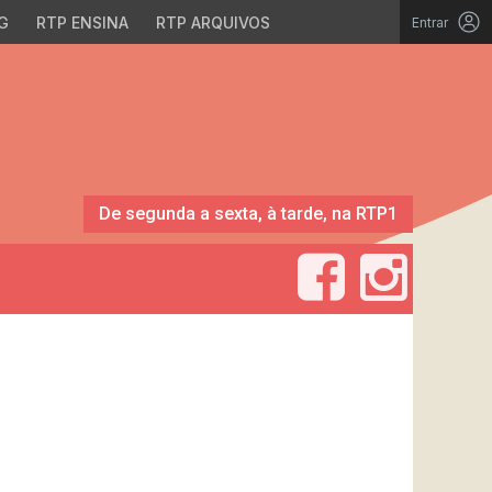
G
RTP ENSINA
RTP ARQUIVOS
Entrar
De segunda a sexta, à tarde, na RTP1