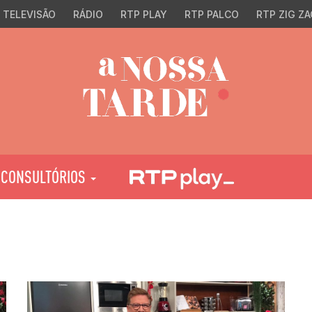
TELEVISÃO
RÁDIO
RTP PLAY
RTP PALCO
RTP ZIG ZA
CONSULTÓRIOS