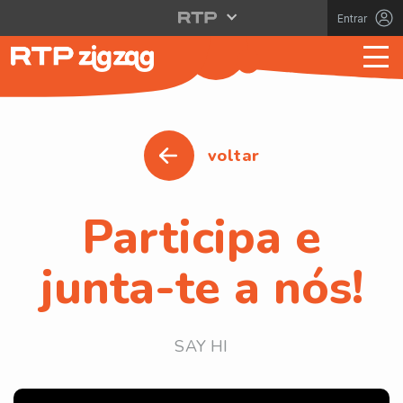
Entrar
voltar
Participa e
junta-te a nós!
SAY HI