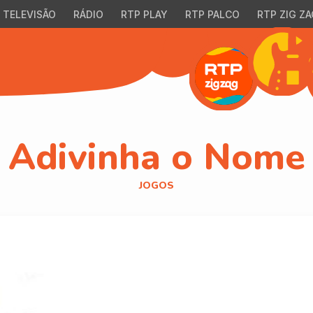
TELEVISÃO
RÁDIO
RTP PLAY
RTP PALCO
RTP ZIG ZA
Adivinha o Nome
JOGOS