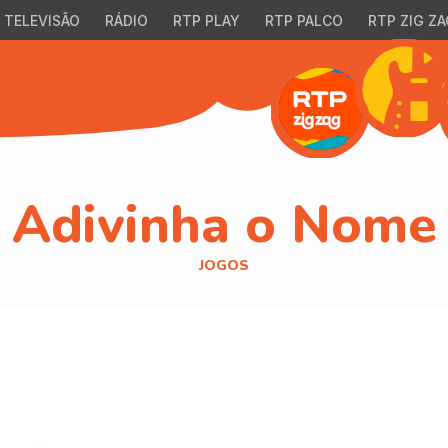
TELEVISÃO
RÁDIO
RTP PLAY
RTP PALCO
RTP ZIG ZA
Adivinha o Nome
JOGOS