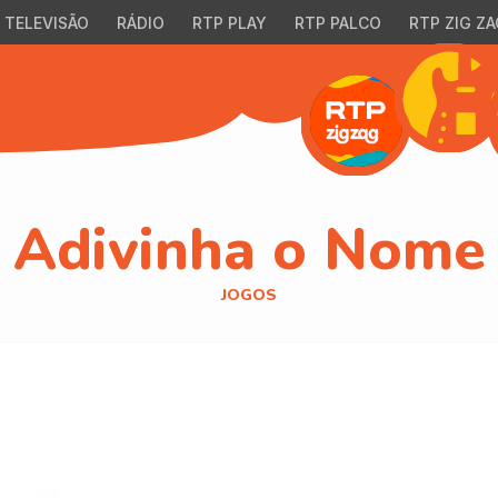
TELEVISÃO
RÁDIO
RTP PLAY
RTP PALCO
RTP ZIG ZA
Adivinha o Nome
JOGOS