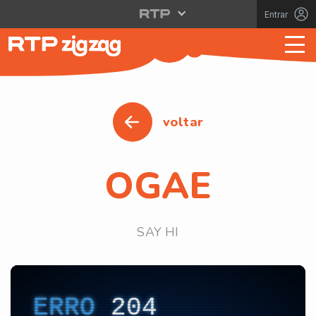
Entrar
voltar
OGAE
SAY HI