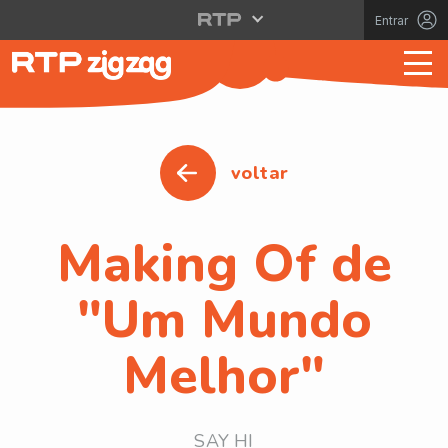
Entrar
voltar
Making Of de
"Um Mundo
Melhor"
SAY HI