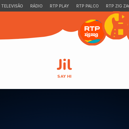
TELEVISÃO
RÁDIO
RTP PLAY
RTP PALCO
RTP ZIG ZA
Jil
SAY HI